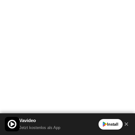
Vavideo
✕
Install
Jetzt kostenlos als App