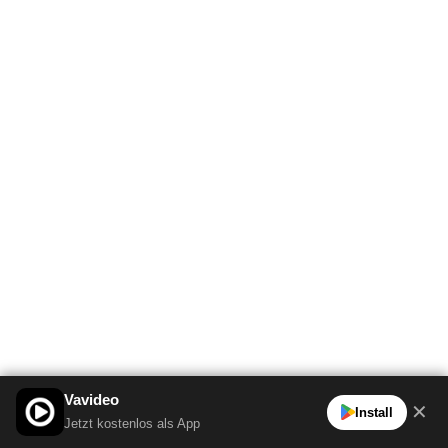
Vavideo
✕
Install
Jetzt kostenlos als App