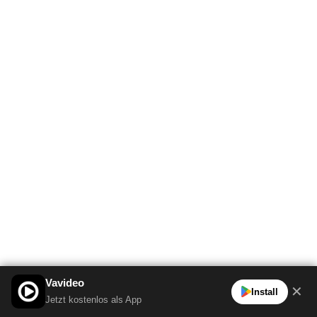
Vavideo
✕
Install
Jetzt kostenlos als App