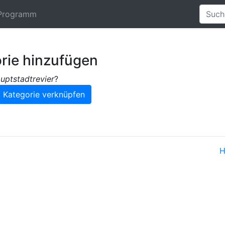
Programm
rie hinzufügen
uptstadtrevier
?
H