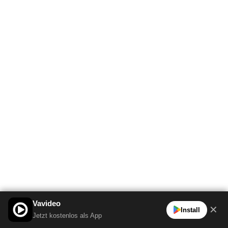
Vavideo
✕
Install
Jetzt kostenlos als App