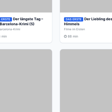
Der längste Tag –
Der Liebling de
 ERSTE
DAS ERSTE
 Barcelona-Krimi (5)
Himmels
arcelona-Krimi
Filme im Ersten
 min
88 min