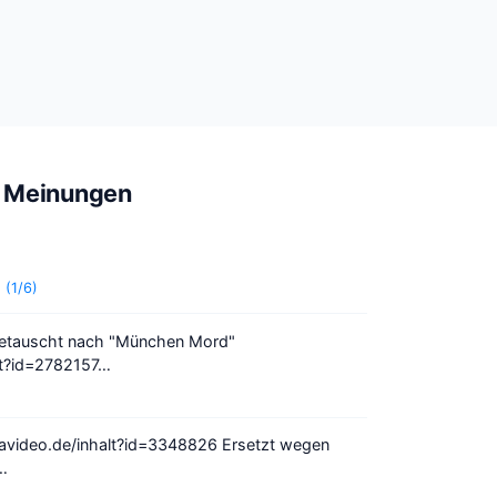
Meinungen
 (1/6)
sgetauscht nach "München Mord"
lt?id=2782157…
avideo.de/inhalt?id=3348826 Ersetzt wegen
…