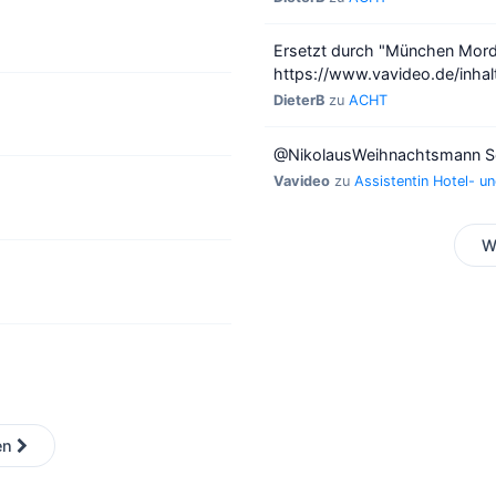
Ersetzt durch "München Mord
https://www.vavideo.de/inha
DieterB
zu
ACHT
@NikolausWeihnachtsmann Soll
Vavideo
zu
Assistentin Hotel- 
W
en