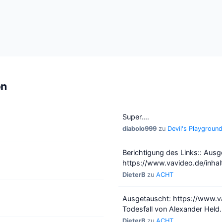
en
Super.…
diabolo999
zu
Devil's Playground
Berichtigung des Links:: Au
https://www.vavideo.de/inha
DieterB
zu
ACHT
Ausgetauscht: https://www.v
Todesfall von Alexander Held
DieterB
zu
ACHT