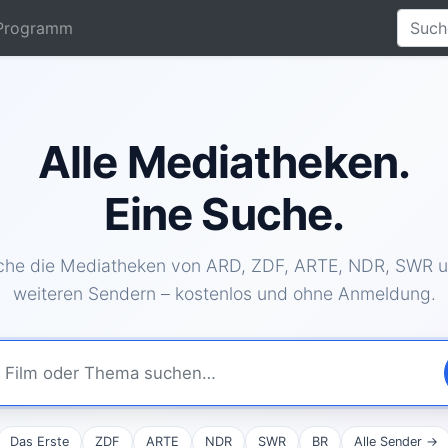
Programm
Alle Mediatheken.
Eine Suche.
he die Mediatheken von ARD, ZDF, ARTE, NDR, SWR u
weiteren Sendern – kostenlos und ohne Anmeldung.
Das Erste
ZDF
ARTE
NDR
SWR
BR
Alle Sender →